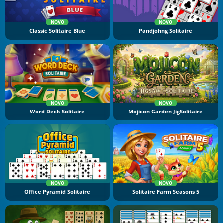
NOVO
NOVO
Classic Solitaire Blue
Pandjohng Solitaire
NOVO
NOVO
Word Deck Solitaire
Mojicon Garden JigSolitaire
NOVO
NOVO
Office Pyramid Solitaire
Solitaire Farm Seasons 5