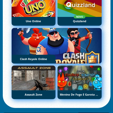
NOVO
Uno Online
Quizzland
Clash Royale Online
Assault Zone
Menino De Fogo E Garota De Água 5: Elementos