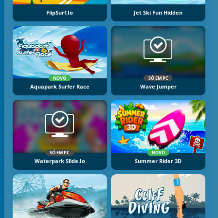
FlipSurf.io
Jet Ski Fun Hidden
NOVO
SÓ EM PC
Aquapark Surfer Race
Wave Jumper
SÓ EM PC
NOVO
Waterpark Slide.io
Summer Rider 3D