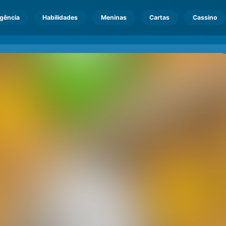
igência
Habilidades
Meninas
Cartas
Cassino