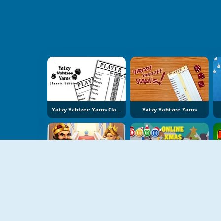
Yatzy Yahtzee Yams Classic Edition
Yatzy Yahtzee Yams
RoyalDice Journey
Ludo Online Xmas