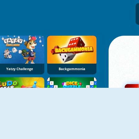
Yatzy Challenge
Backgammonia
NOVO
NOVO
Ludo Star
Dice Puzzle