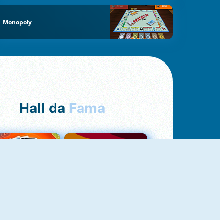
Monopoly
Hall da
Fama
NOVO
Uno Online
Quizzland