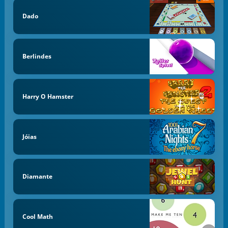
Dado
Berlindes
Harry O Hamster
Jóias
Diamante
Cool Math