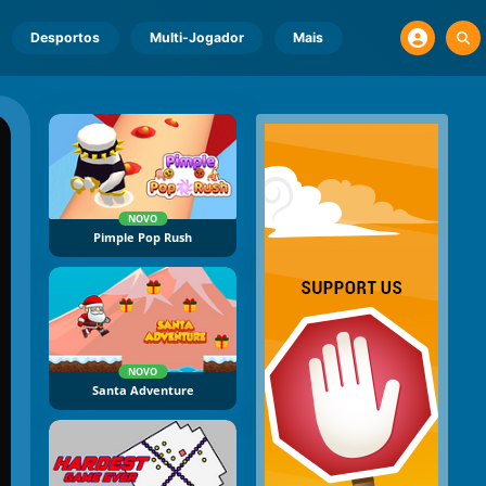
Desportos
Multi-Jogador
Mais
NOVO
Pimple Pop Rush
NOVO
Santa Adventure