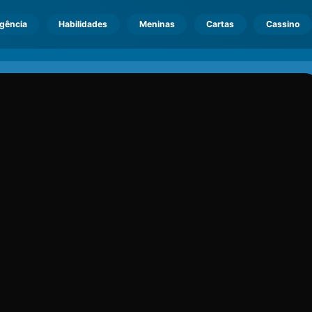
igência
Habilidades
Meninas
Cartas
Cassino