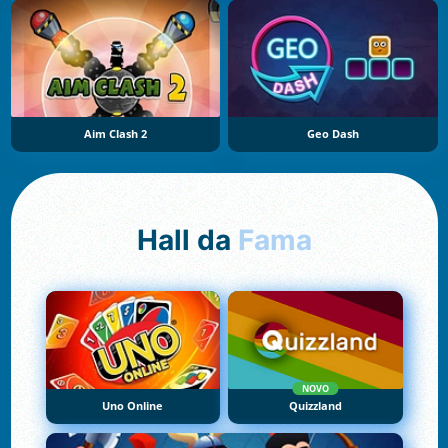
Aim Clash 2
Geo Dash
Hall da
Fama
NOVO
Uno Online
Quizzland