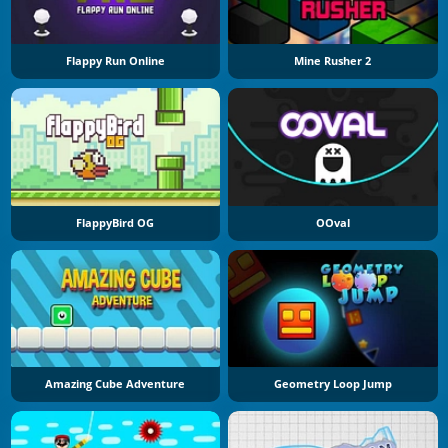
Flappy Run Online
Mine Rusher 2
FlappyBird OG
OOval
Amazing Cube Adventure
Geometry Loop Jump