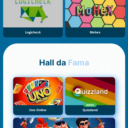
Logicheck
Mohex
Hall da
Fama
NOVO
Uno Online
Quizzland