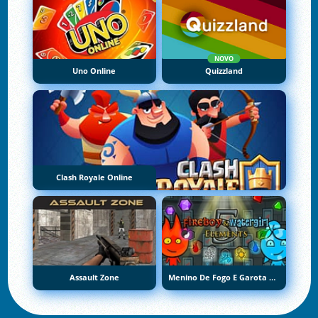
NOVO
Uno Online
Quizzland
Clash Royale Online
Assault Zone
Menino De Fogo E Garota De Água 5: Elementos