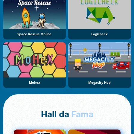
Space Rescue Online
Logicheck
Mohex
Megacity Hop
Hall da
Fama