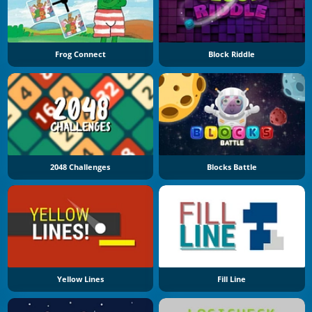
Frog Connect
Block Riddle
2048 Challenges
Blocks Battle
Yellow Lines
Fill Line