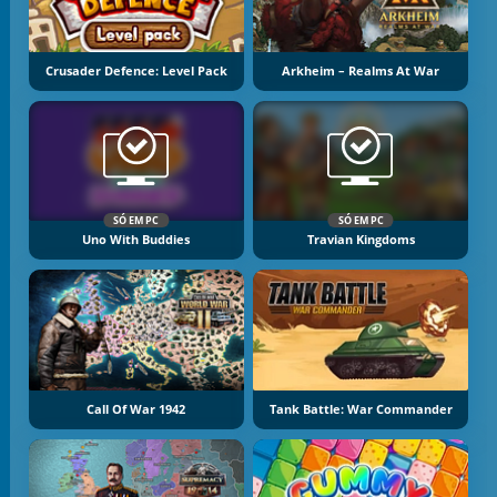
Crusader Defence: Level Pack
Arkheim – Realms At War
SÓ EM PC
SÓ EM PC
Uno With Buddies
Travian Kingdoms
Call Of War 1942
Tank Battle: War Commander