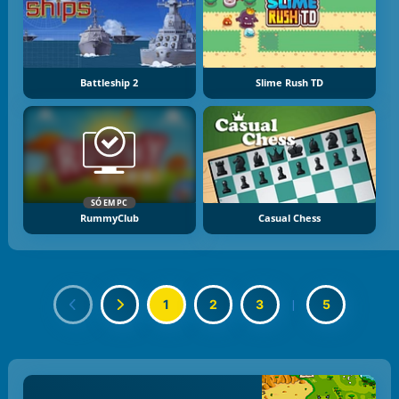
Battleship 2
Slime Rush TD
SÓ EM PC
RummyClub
Casual Chess
1
2
3
|
5