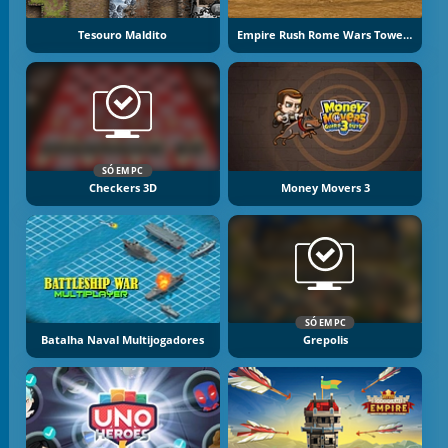
Tesouro Maldito
Empire Rush Rome Wars Tower Defense
SÓ EM PC
Checkers 3D
Money Movers 3
SÓ EM PC
Batalha Naval Multijogadores
Grepolis