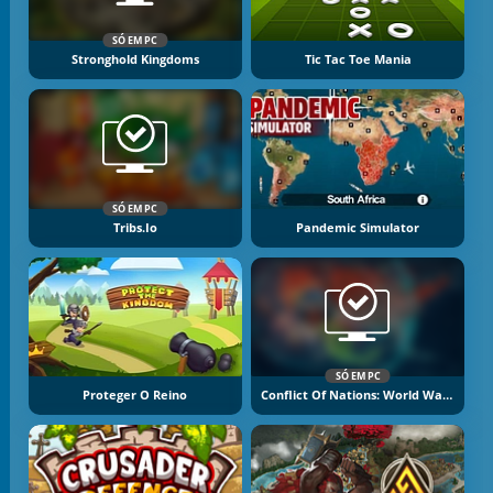
SÓ EM PC
Stronghold Kingdoms
Tic Tac Toe Mania
SÓ EM PC
Tribs.io
Pandemic Simulator
SÓ EM PC
Proteger O Reino
Conflict Of Nations: World War 3