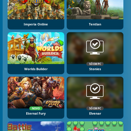
Imperia Online
Tentlan
SÓ EM PC
Worlds Builder
Stonies
NOVO
SÓ EM PC
Eternal Fury
Elvenar