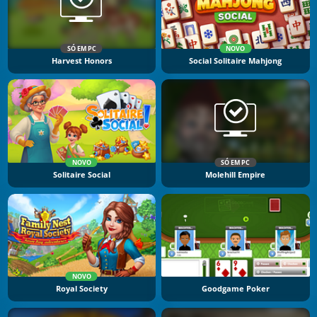
SÓ EM PC
NOVO
Harvest Honors
Social Solitaire Mahjong
NOVO
SÓ EM PC
Solitaire Social
Molehill Empire
NOVO
Royal Society
Goodgame Poker