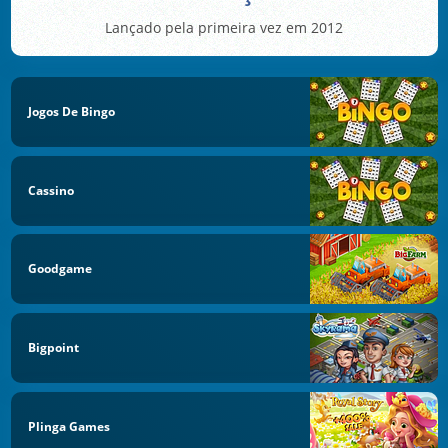
Lançado pela primeira vez em 2012
Jogos De Bingo
Cassino
Goodgame
Bigpoint
Plinga Games