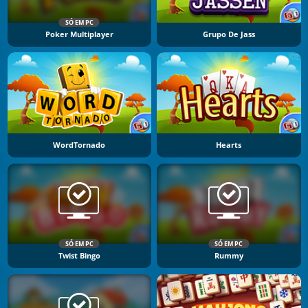
SÓ EM PC
Poker Multiplayer
Grupo De Jass
WordTornado
Hearts
SÓ EM PC
SÓ EM PC
Twist Bingo
Rummy