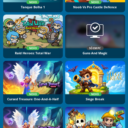
NOVO
NOVO
Tanque Bolha 1
Noob Vs Pro Castle Defence
NOVO
SÓ EM PC
Raid Heroes: Total War
Guns And Magic
NOVO
NOVO
Cursed Treasure One-And-A-Half
Siege Break