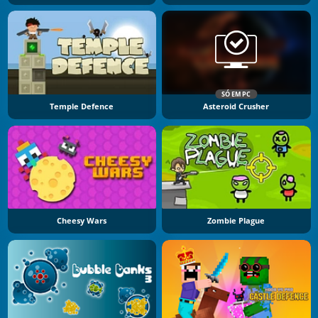
SÓ EM PC
Temple Defence
Asteroid Crusher
Cheesy Wars
Zombie Plague