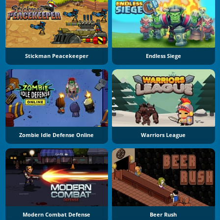
Stickman Peacekeeper
Endless Siege
Zombie Idle Defense Online
Warriors League
Modern Combat Defense
Beer Rush