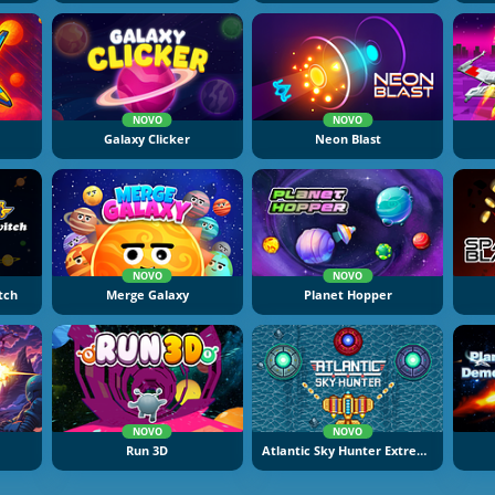
NOVO
NOVO
Galaxy Clicker
Neon Blast
NOVO
NOVO
tch
Merge Galaxy
Planet Hopper
NOVO
NOVO
Run 3D
Atlantic Sky Hunter Extreme