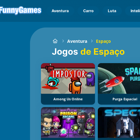
Aventura
Carro
Luta
Intel
Aventura
Espaço
Jogos
de Espaço
Among Us Online
Purga Espacial