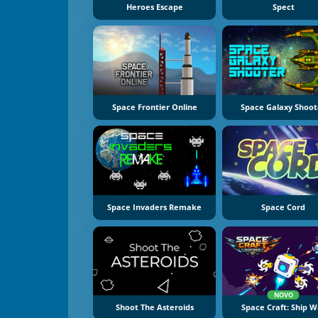
Heroes Escape
Spect
Space Frontier Online
Space Galaxy Shoot
Space Invaders Remake
Space Cord
NOVO
Shoot The Asteroids
Space Craft: Ship W