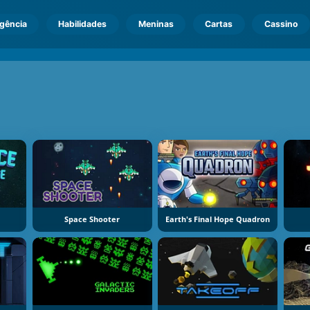
igência
Habilidades
Meninas
Cartas
Cassino
Space Shooter
Earth's Final Hope Quadron