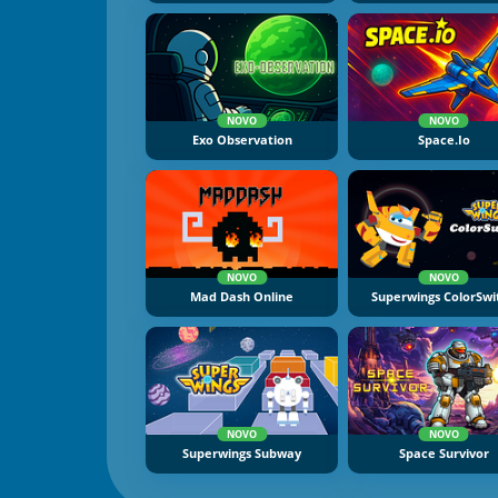
NOVO
NOVO
Exo Observation
Space.io
NOVO
NOVO
Mad Dash Online
Superwings ColorSwi
NOVO
NOVO
Superwings Subway
Space Survivor