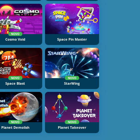
NOVO
Cosmo Void
Space Pin Master
NOVO
NOVO
Space Blast
StarWing
NOVO
NOVO
Planet Demolish
Planet Takeover