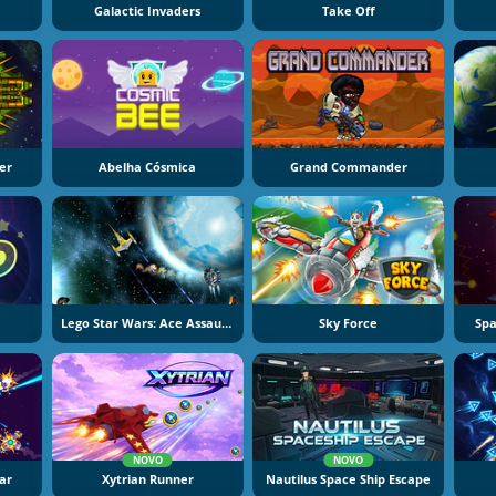
Galactic Invaders
Take Off
er
Abelha Cósmica
Grand Commander
Lego Star Wars: Ace Assault 2
Sky Force
Spa
NOVO
NOVO
ar
Xytrian Runner
Nautilus Space Ship Escape