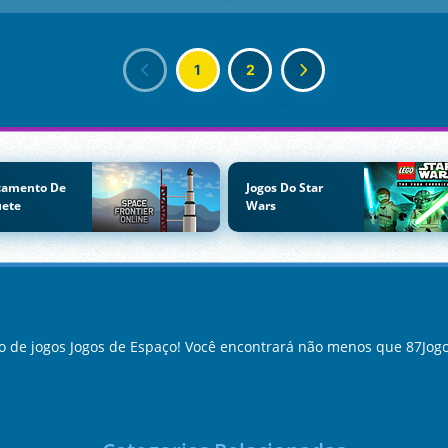
1
2
çamento De
Jogos Do Star
uete
Wars
 de jogos Jogos de Espaço! Você encontrará não menos que 87Jog