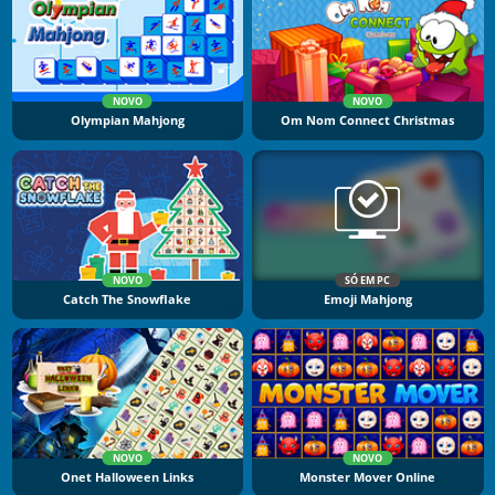
NOVO
NOVO
Olympian Mahjong
Om Nom Connect Christmas
NOVO
SÓ EM PC
Catch The Snowflake
Emoji Mahjong
NOVO
NOVO
Onet Halloween Links
Monster Mover Online