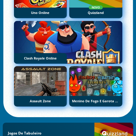
NOVO
Uno Online
Quizzland
Clash Royale Online
Assault Zone
Menino De Fogo E Garota De Água 5: Elementos
Jogos De Tabuleiro