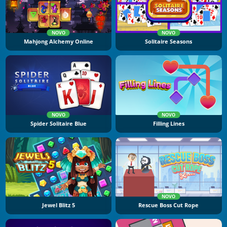
NOVO
NOVO
Mahjong Alchemy Online
Solitaire Seasons
NOVO
NOVO
Spider Solitaire Blue
Filling Lines
NOVO
Jewel Blitz 5
Rescue Boss Cut Rope