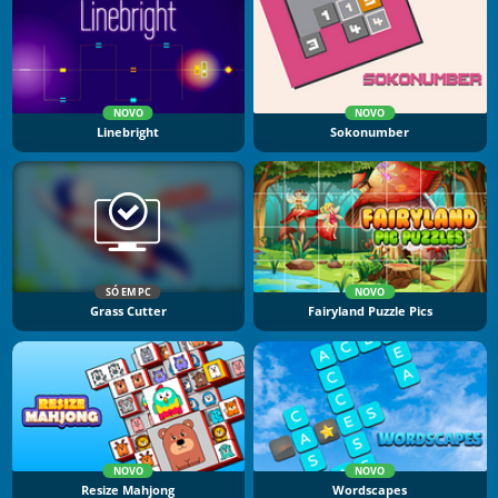
NOVO
NOVO
Linebright
Sokonumber
SÓ EM PC
NOVO
Grass Cutter
Fairyland Puzzle Pics
NOVO
NOVO
Resize Mahjong
Wordscapes