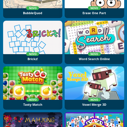
NOVO
NOVO
BubbleQuod
Erase One Part
NOVO
NOVO
Brickz!
Word Search Online
NOVO
NOVO
Tasty Match
Voxel Merge 3D