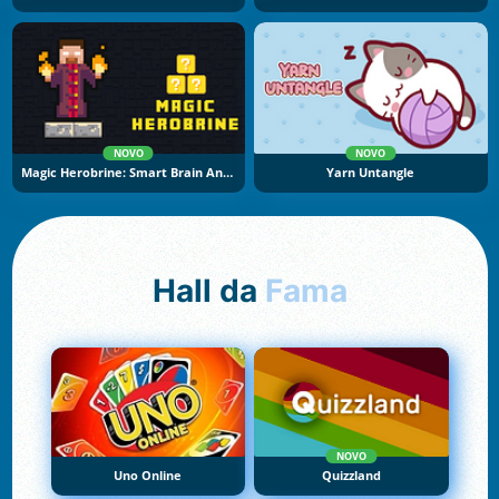
NOVO
NOVO
Magic Herobrine: Smart Brain And Puzzle Quest
Yarn Untangle
Hall da
Fama
NOVO
Uno Online
Quizzland