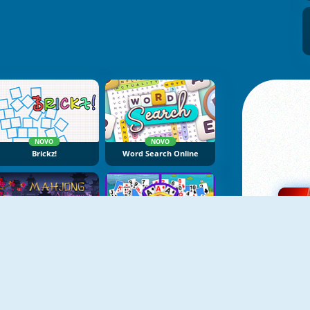
NOVO
NOVO
Brickz!
Word Search Online
NOVO
NOVO
Mahjong Alchemy Online
Solitaire Seasons