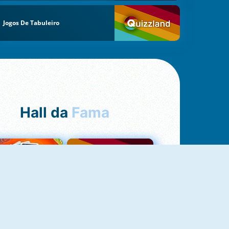
Jogos De Tabuleiro
Hall da
Fama
NOVO
Uno Online
Quizzland