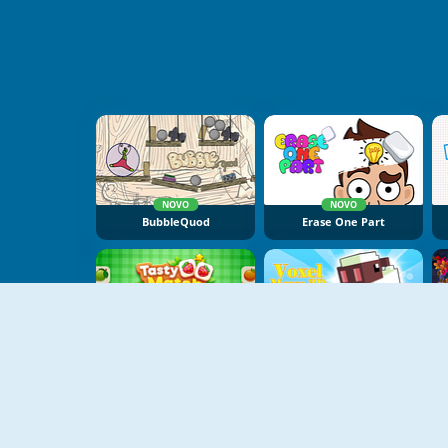
NOVO
NOVO
BubbleQuod
Erase One Part
NOVO
NOVO
Tasty Match
Voxel Merge 3D