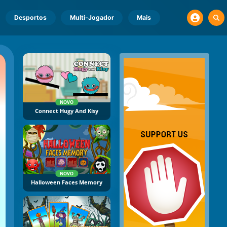
Desportos
Multi-Jogador
Mais
NOVO
Connect Hugy And Kisy
NOVO
Halloween Faces Memory