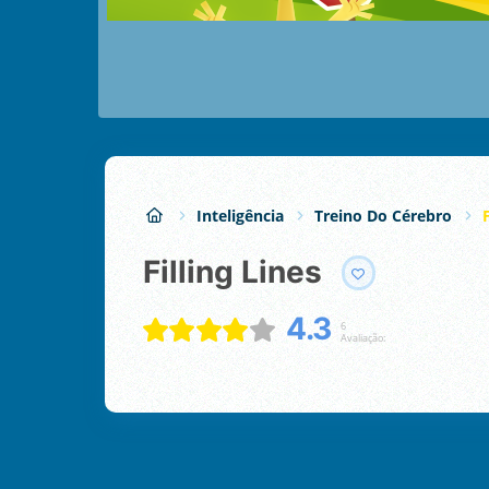
Inteligência
Treino Do Cérebro
Filling Lines
4.3
6
Avaliação: