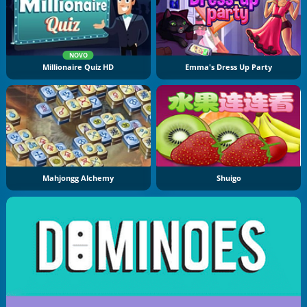
NOVO
Millionaire Quiz HD
Emma's Dress Up Party
Mahjongg Alchemy
Shuigo