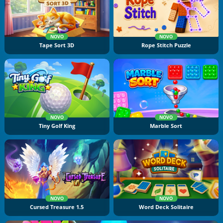
NOVO
NOVO
Tape Sort 3D
Rope Stitch Puzzle
NOVO
NOVO
Tiny Golf King
Marble Sort
NOVO
NOVO
Cursed Treasure 1.5
Word Deck Solitaire