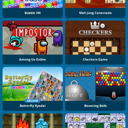
Bubble Hit
Mah Jong Conectado
Among Us Online
Checkers Game
MELHOR
Butterfly Kyodai
Bouncing Balls