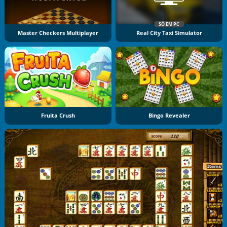
SÓ EM PC
Master Checkers Multiplayer
Real City Taxi Simulator
Fruita Crush
Bingo Revealer