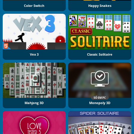
Color Switch
Happy Snakes
Vex 3
Classic Solitaire
SÓ EM PC
Mahjong 3D
Monopoly 3D