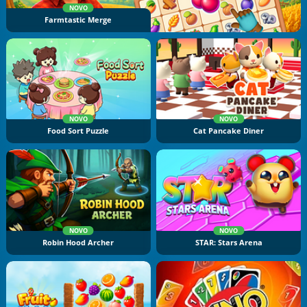
NOVO
Farmtastic Merge
NOVO
NOVO
Food Sort Puzzle
Cat Pancake Diner
NOVO
NOVO
Robin Hood Archer
STAR: Stars Arena