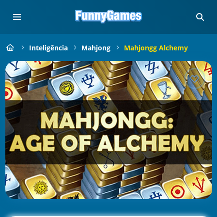
Inteligência
Mahjong
Mahjongg Alchemy