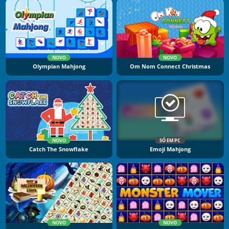
NOVO
NOVO
Olympian Mahjong
Om Nom Connect Christmas
NOVO
SÓ EM PC
Catch The Snowflake
Emoji Mahjong
NOVO
NOVO