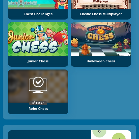
Chess Challenges
Classic Chess Multiplayer
Junior Chess
Halloween Chess
SÓ EM PC
Robo Chess