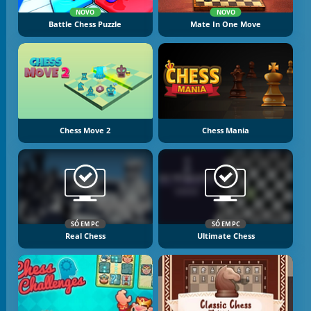
NOVO
NOVO
Battle Chess Puzzle
Mate In One Move
Chess Move 2
Chess Mania
SÓ EM PC
SÓ EM PC
Real Chess
Ultimate Chess