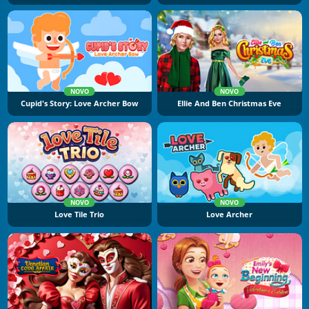
NOVO
NOVO
Cupid's Story: Love Archer Bow
Ellie And Ben Christmas Eve
NOVO
NOVO
Love Tile Trio
Love Archer