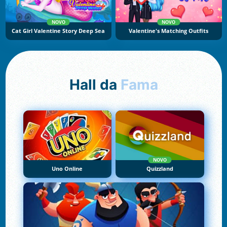
NOVO
NOVO
Cat Girl Valentine Story Deep Sea
Valentine's Matching Outfits
Hall da
Fama
NOVO
Uno Online
Quizzland