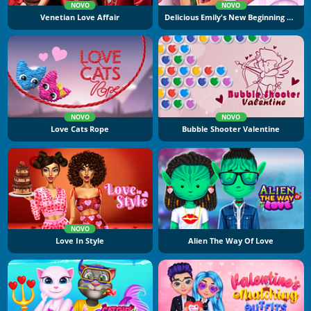
NOVO
NOVO
Venetian Love Affair
Delicious Emily's New Beginning Valentine's Edition
NOVO
NOVO
Love Cats Rope
Bubble Shooter Valentine
NOVO
Love In Style
Alien The Way Of Love