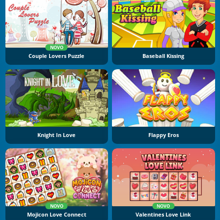
NOVO
Couple Lovers Puzzle
Baseball Kissing
Knight In Love
Flappy Eros
NOVO
NOVO
Mojicon Love Connect
Valentines Love Link