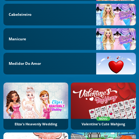
Cabeleireiro
Manicure
Medidor Do Amor
NOVO
Eliza's Heavenly Wedding
Valentine's Cute Mahjong