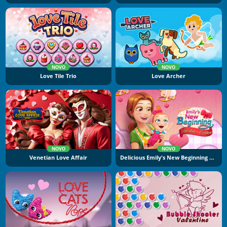
NOVO
NOVO
Love Tile Trio
Love Archer
NOVO
NOVO
Venetian Love Affair
Delicious Emily's New Beginning Valentine's Edition