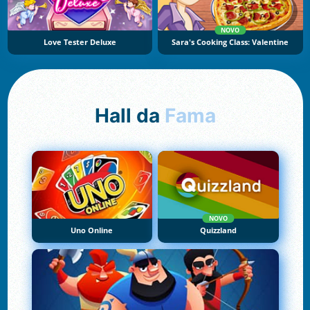
NOVO
Love Tester Deluxe
Sara's Cooking Class: Valentine
Hall da
Fama
NOVO
Uno Online
Quizzland