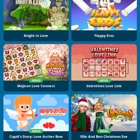
Knight In Love
Flappy Eros
NOVO
NOVO
Mojicon Love Connect
Valentines Love Link
NOVO
NOVO
Cupid's Story: Love Archer Bow
Ellie And Ben Christmas Eve