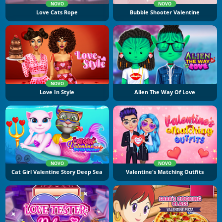
NOVO
NOVO
Love Cats Rope
Bubble Shooter Valentine
NOVO
Love In Style
Alien The Way Of Love
NOVO
NOVO
Cat Girl Valentine Story Deep Sea
Valentine's Matching Outfits