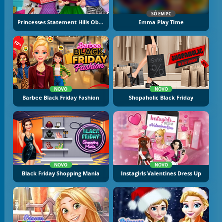
SÓ EM PC
Princesses Statement Hills Obsession
Emma Play TIme
NOVO
NOVO
Barbee Black Friday Fashion
Shopaholic Black Friday
NOVO
NOVO
Black Friday Shopping Mania
Instagirls Valentines Dress Up