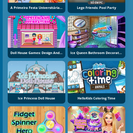
SÓ EM PC
A Primeira Festa Universitária Da Princesa
Lego Friends: Pool Party
Doll House Games: Design And Decoration
Ice Queen Bathroom Decoration
Ice Princess Doll House
HelloKids Coloring Time