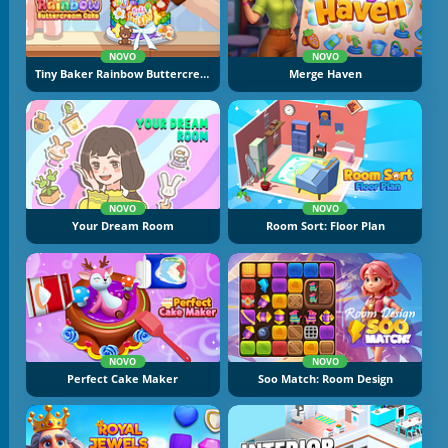
NOVO
NOVO
Tiny Baker Rainbow Buttercream Cake
Merge Haven
NOVO
NOVO
Your Dream Room
Room Sort: Floor Plan
NOVO
NOVO
Perfect Cake Maker
Soo Match: Room Design