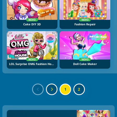
NOVO
NOVO
Cake DIY 3D
Fashion Repair
NOVO
NOVO
LOL Surprise OMG Fashion House
Doll Cake Maker
1
2