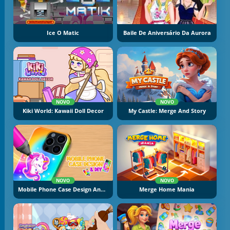
Ice O Matic
Baile De Aniversário Da Aurora
NOVO
NOVO
Kiki World: Kawaii Doll Decor
My Castle: Merge And Story
NOVO
NOVO
Mobile Phone Case Design And DIY
Merge Home Mania