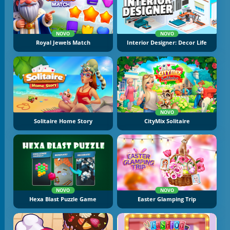
NOVO
NOVO
Royal Jewels Match
Interior Designer: Decor Life
NOVO
Solitaire Home Story
CityMix Solitaire
NOVO
NOVO
Hexa Blast Puzzle Game
Easter Glamping Trip