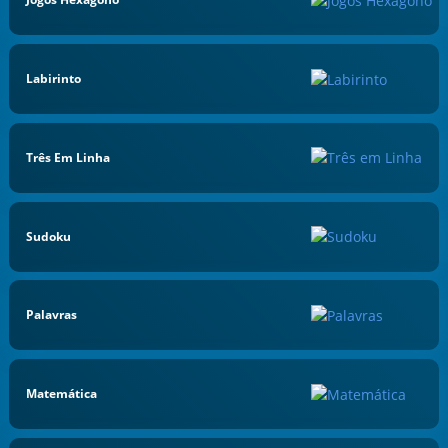
Labirinto
Três Em Linha
Sudoku
Palavras
Matemática