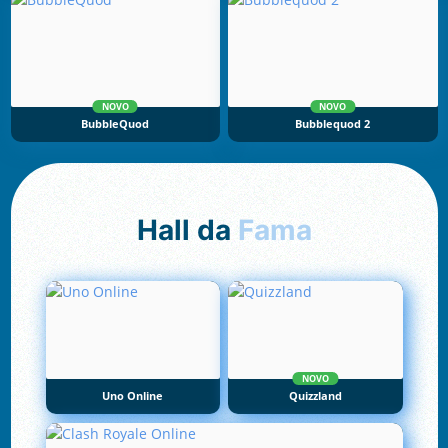
NOVO
NOVO
BubbleQuod
Bubblequod 2
Hall da
Fama
NOVO
Uno Online
Quizzland