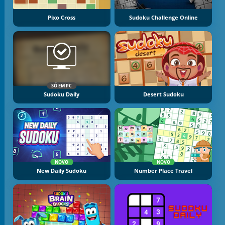
Pixo Cross
Sudoku Challenge Online
SÓ EM PC
Sudoku Daily
Desert Sudoku
NOVO
NOVO
New Daily Sudoku
Number Place Travel