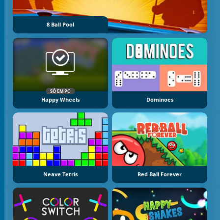
8 Ball Pool
SÓ EM PC
Happy Wheels
Dominoes
Neave Tetris
Red Ball Forever