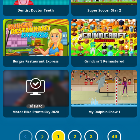
Dentist Doctor Teeth
Super Soccer Star 2
Burger Restaurant Express
Grindcraft Remastered
SÓ EM PC
Motor Bike Stunts Sky 2020
My Dolphin Show 1
1
2
3
|
49