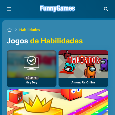
Habilidades
Jogos
de Habilidades
SÓ EM PC
Hay Day
Among Us Online