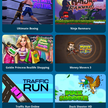
Ultimate Boxing
Ninja Ranmaru
Goldie Princess Reallife Shopping
Money Movers 3
Traffic Run Online
Duck Shooter HD