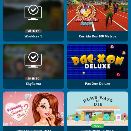
SÓ EM PC
Worldcraft
Corrida Dos 100 Metros
SÓ EM PC
SkyRama
Pac-Xon Deluxe
NOVO