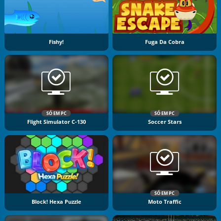
Fishy!
Fuga Da Cobra
SÓ EM PC
SÓ EM PC
Flight Simulator C-130
Soccer Stars
SÓ EM PC
Block! Hexa Puzzle
Moto Traffic