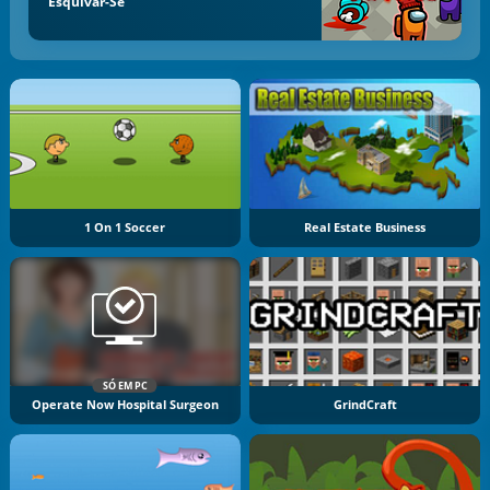
Esquivar-Se
1 On 1 Soccer
Real Estate Business
SÓ EM PC
Operate Now Hospital Surgeon
GrindCraft