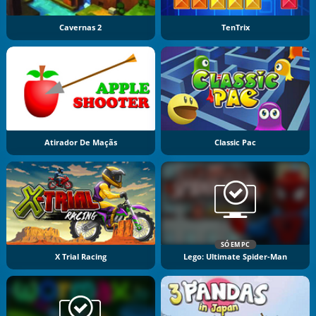
Cavernas 2
TenTrix
Atirador De Maçãs
Classic Pac
SÓ EM PC
X Trial Racing
Lego: Ultimate Spider-Man