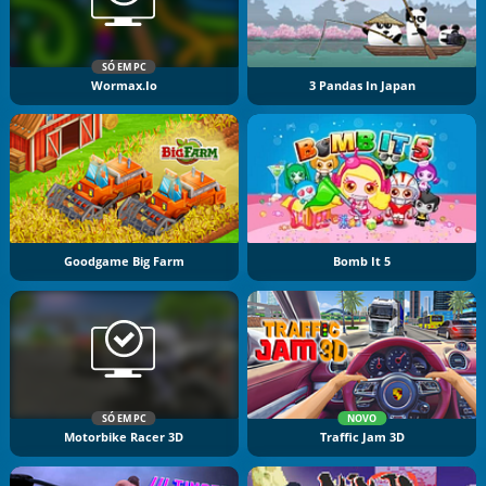
SÓ EM PC
Wormax.io
3 Pandas In Japan
Goodgame Big Farm
Bomb It 5
SÓ EM PC
NOVO
Motorbike Racer 3D
Traffic Jam 3D