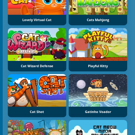
Lovely Virtual Cat
Cats Mahjong
Cat Wizard Defense
Playful Kitty
Cat Shot
Gatinho Voador