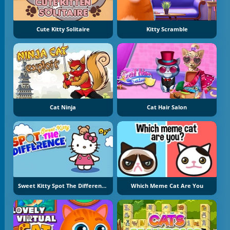
Cute Kitty Solitaire
Kitty Scramble
Cat Ninja
Cat Hair Salon
Sweet Kitty Spot The Difference
Which Meme Cat Are You