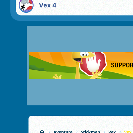
Vex 4
Aventura
Stickman
Vex
Vex 