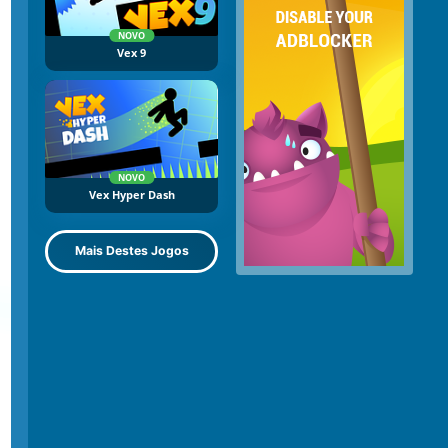
NOVO
Vex 9
NOVO
Vex Hyper Dash
Mais Destes Jogos