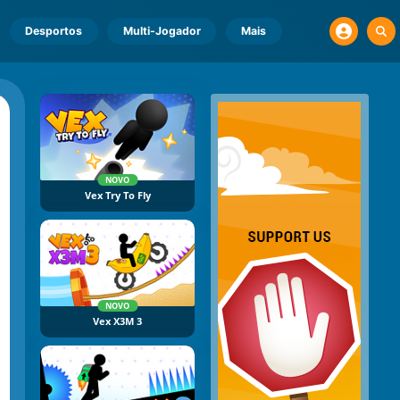
Desportos
Multi-Jogador
Mais
NOVO
Vex Try To Fly
NOVO
Vex X3M 3