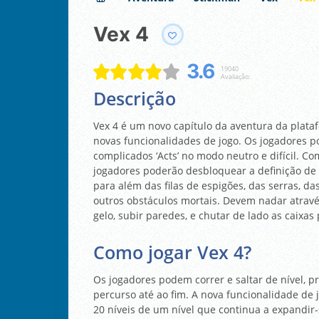
Vex 4
3.6
19040
Avaliação:
Descrição
Vex 4 é um novo capítulo da aventura da plataf
novas funcionalidades de jogo. Os jogadores 
complicados ‘Acts’ no modo neutro e difícil. Co
jogadores poderão desbloquear a definição de 
para além das filas de espigões, das serras, da
outros obstáculos mortais. Devem nadar através
gelo, subir paredes, e chutar de lado as caixas
Como jogar Vex 4?
Os jogadores podem correr e saltar de nível, 
percurso até ao fim. A nova funcionalidade de 
20 níveis de um nível que continua a expandir-