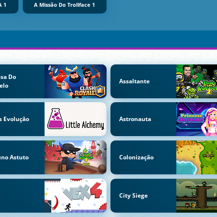
A 1
A Missão Do Trollface 1
sa Do
Assaltante
elo
s Evolução
Astronauta
no Astuto
Colonização
City Siege