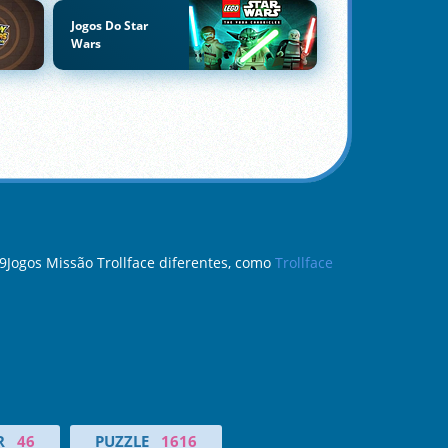
Jogos Do Star
Wars
9Jogos Missão Trollface diferentes, como
Trollface
R
46
PUZZLE
1616