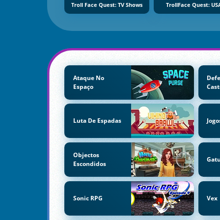
Troll Face Quest: TV Shows
TrollFace Quest: US
Ataque No
Defe
Espaço
Cast
Luta De Espadas
Jogo
Objectos
Gatu
Escondidos
Sonic RPG
Vex