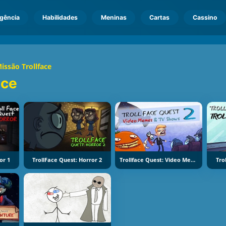
igência
Habilidades
Meninas
Cartas
Cassino
issão Trollface
ace
or 1
TrollFace Quest: Horror 2
Trollface Quest: Video Memes And TV Shows Part 2
Tro