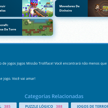
ruir
Movedores De
elos
Dinheiro
craft:
sa Da Torre
de jogos Jogos Missão Trollface! Você encontrará não menos que 
e jogo. Você vai amar!
Categorias Relacionadas
L
385
PUZZLE LÓGICO
388
JOGOS DE TERRO