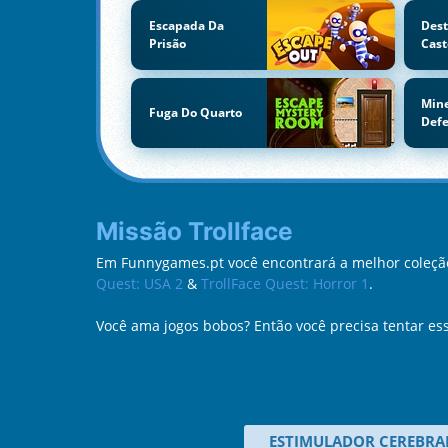
Escapada Da
Dest
Prisão
Cast
Mine
Fuga Do Quarto
Defe
Missão Trollface
Em Funnygames.pt você encontrará a melhor coleção 
Quest: USA 2
&
TrollFace Quest: Horror 1
.
Você ama jogos bobos? Então você precisa tentar ess
ESTIMULADOR CEREBRA