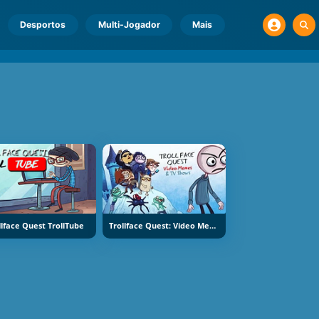
Desportos
Multi-Jogador
Mais
llface Quest TrollTube
Trollface Quest: Video Memes And TV Shows