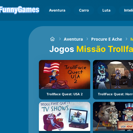
Aventura
Carro
Luta
Intel
Aventura
Procure E Ache
M
Jogos
Missão Trollf
Trollface Quest: USA 2
TrollFace Quest: Horr