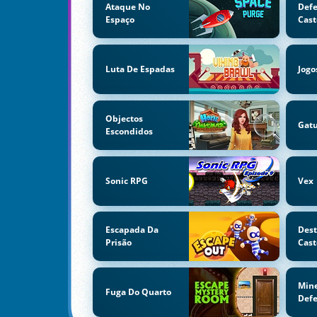
Ataque No
Defe
Espaço
Cast
Luta De Espadas
Jogo
Objectos
Gatu
Escondidos
Sonic RPG
Vex
Escapada Da
Dest
Prisão
Cast
Mine
Fuga Do Quarto
Defe