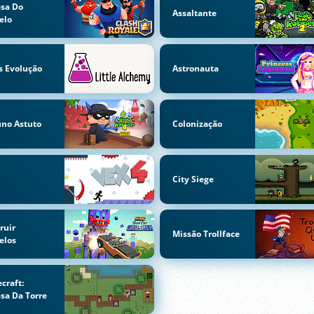
sa Do
Assaltante
elo
s Evolução
Astronauta
no Astuto
Colonização
City Siege
ruir
Missão Trollface
elos
craft:
sa Da Torre