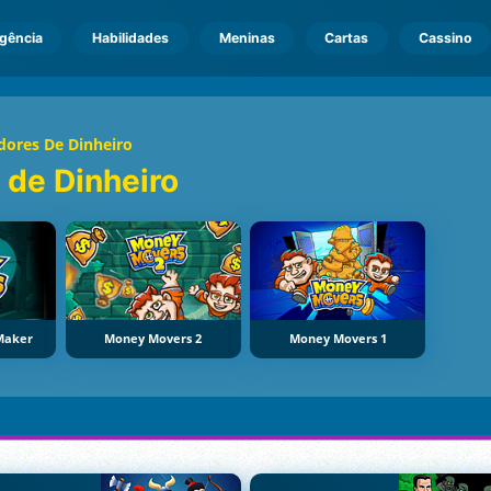
igência
Habilidades
Meninas
Cartas
Cassino
ores De Dinheiro
de Dinheiro
Maker
Money Movers 2
Money Movers 1