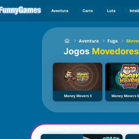
Aventura
Carro
Luta
Intel
Aventura
Fuga
Moved
Jogos
Movedores 
Money Movers 3
Money Movers 