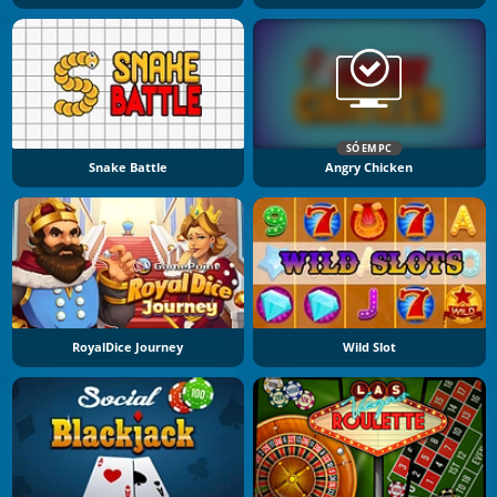
SÓ EM PC
Snake Battle
Angry Chicken
RoyalDice Journey
Wild Slot