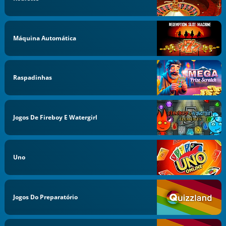
Máquina Automática
Raspadinhas
Jogos De Fireboy E Watergirl
Uno
Jogos Do Preparatório