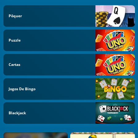
Pôquer
Puzzle
Cartas
Jogos De Bingo
Blackjack