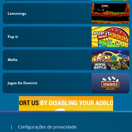
Lemmings
Pop It
Mafia
Jogos De Dominó
Configurações de privacidade