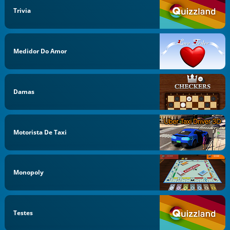
Trivia
Medidor Do Amor
Damas
Motorista De Taxi
Monopoly
Testes