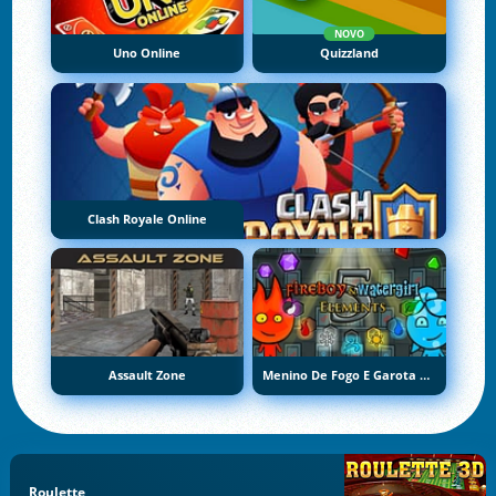
NOVO
Uno Online
Quizzland
Clash Royale Online
Assault Zone
Menino De Fogo E Garota De Água 5: Elementos
Roulette