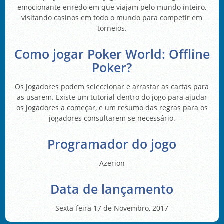
emocionante enredo em que viajam pelo mundo inteiro,
visitando casinos em todo o mundo para competir em
torneios.
Como jogar Poker World: Offline
Poker?
Os jogadores podem seleccionar e arrastar as cartas para
as usarem. Existe um tutorial dentro do jogo para ajudar
os jogadores a começar, e um resumo das regras para os
jogadores consultarem se necessário.
Programador do jogo
Azerion
Data de lançamento
Sexta-feira 17 de Novembro, 2017