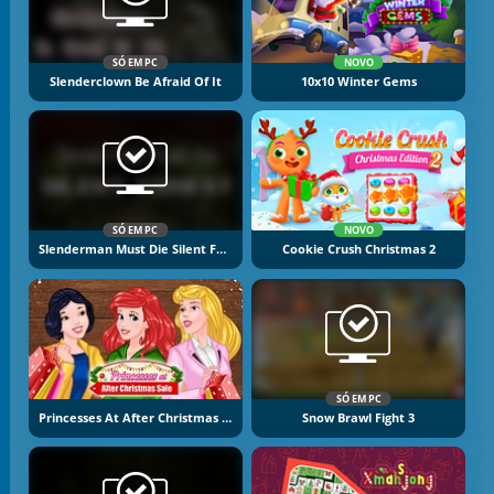
SÓ EM PC
NOVO
Slenderclown Be Afraid Of It
10x10 Winter Gems
SÓ EM PC
NOVO
Slenderman Must Die Silent Forest
Cookie Crush Christmas 2
SÓ EM PC
Princesses At After Christmas Sale
Snow Brawl Fight 3