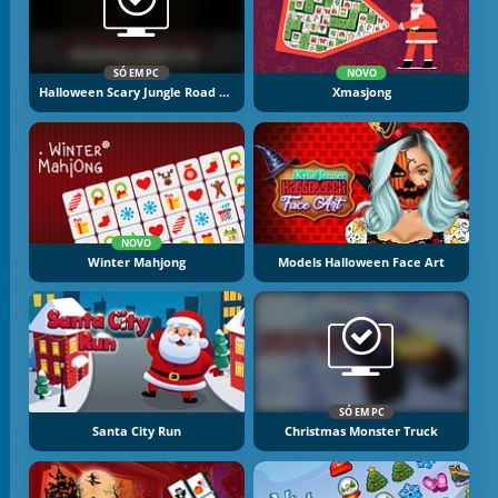
SÓ EM PC
NOVO
Halloween Scary Jungle Road Drive
Xmasjong
NOVO
Winter Mahjong
Models Halloween Face Art
SÓ EM PC
Santa City Run
Christmas Monster Truck