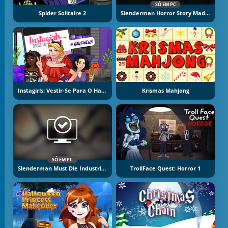
SÓ EM PC
Spider Solitaire 2
Slenderman Horror Story Madhouse
Instagirls: Vestir-Se Para O Halloween
Krismas Mahjong
SÓ EM PC
Slenderman Must Die Industrial Waste
TrollFace Quest: Horror 1