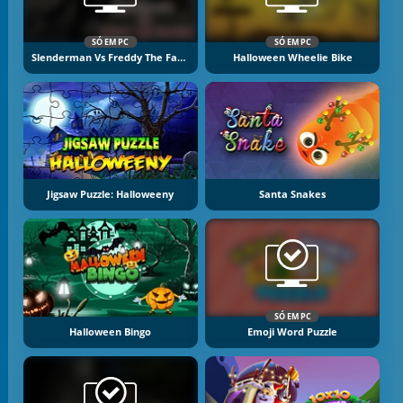
SÓ EM PC
SÓ EM PC
Slenderman Vs Freddy The Fazbear
Halloween Wheelie Bike
Jigsaw Puzzle: Halloweeny
Santa Snakes
SÓ EM PC
Halloween Bingo
Emoji Word Puzzle