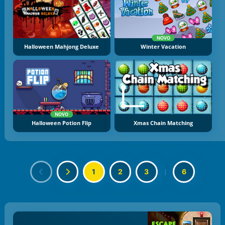
NOVO
Halloween Mahjong Deluxe
Winter Vacation
NOVO
Halloween Potion Flip
Xmas Chain Matching
1
2
3
|
6