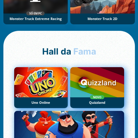
SÓ EM PC
Monster Truck Extreme Racing
Monster Truck 2D
Hall da
Fama
NOVO
Uno Online
Quizzland