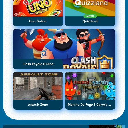
NOVO
Uno Online
Quizzland
Clash Royale Online
Assault Zone
Menino De Fogo E Garota De Água 5: Elementos