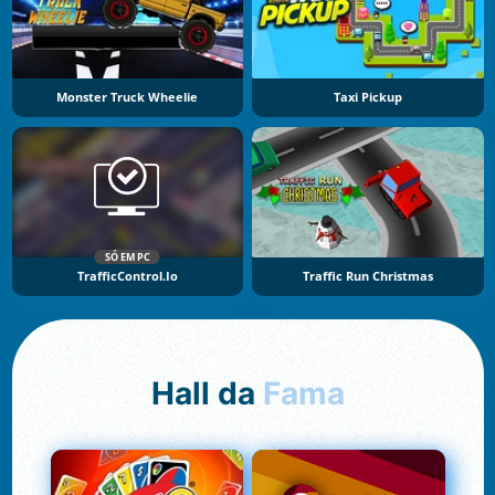
Monster Truck Wheelie
Taxi Pickup
SÓ EM PC
TrafficControl.io
Traffic Run Christmas
Hall da
Fama