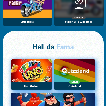
SÓ EM PC
Stud Rider
Super Bike Wild Race
Hall da
Fama
NOVO
Uno Online
Quizzland