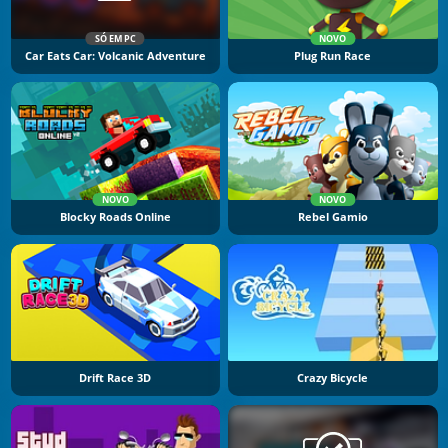
SÓ EM PC
NOVO
Car Eats Car: Volcanic Adventure
Plug Run Race
NOVO
NOVO
Blocky Roads Online
Rebel Gamio
Drift Race 3D
Crazy Bicycle