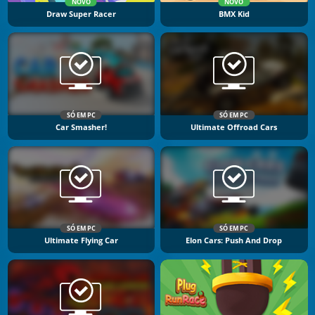
NOVO
NOVO
Draw Super Racer
BMX Kid
SÓ EM PC
SÓ EM PC
Car Smasher!
Ultimate Offroad Cars
SÓ EM PC
SÓ EM PC
Ultimate Flying Car
Elon Cars: Push And Drop