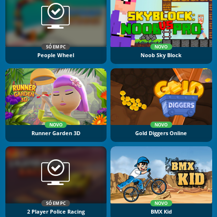
SÓ EM PC
NOVO
People Wheel
Noob Sky Block
NOVO
NOVO
Runner Garden 3D
Gold Diggers Online
SÓ EM PC
NOVO
2 Player Police Racing
BMX Kid