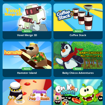
NOVO
NOVO
Voxel Merge 3D
Coffee Stack
NOVO
NOVO
Hamster Island
Baby Chicco Adventures