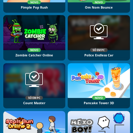
NOVO
NOVO
Pimple Pop Rush
Om Nom Bounce
NOVO
SÓ EM PC
Zombie Catcher Online
Police Endless Car
SÓ EM PC
NOVO
Count Master
Pancake Tower 3D