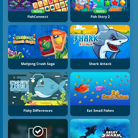
NOVO
NOVO
FishConnect
Fish Story 2
Mahjong Crush Saga
Shark Attack
Fishy Differences
Eat Small Fishes