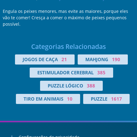
Engula os peixes menores, mas evite as maiores, porque eles
vão te comer! Cresça a comer o máximo de peixes pequenos
possível.
Categorias Relacionadas
JOGOS DE CAÇA
21
MAHJONG
190
ESTIMULADOR CEREBRAL
385
PUZZLE LÓGICO
388
TIRO EM ANIMAIS
10
PUZZLE
1617