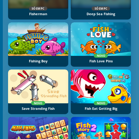
SÓ EM PC
SÓ EM PC
Fisherman
Deep Sea Fishing
NOVO
Fishing Boy
Fish Love Pins
NOVO
NOVO
Save Stranding Fish
Fish Eat Getting Big