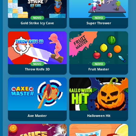
NOVO
NOVO
Gold Strike Icy Cave
Super Thrower
NOVO
NOVO
Throw Knife 3D
Fruit Master
Axe Master
Halloween Hit