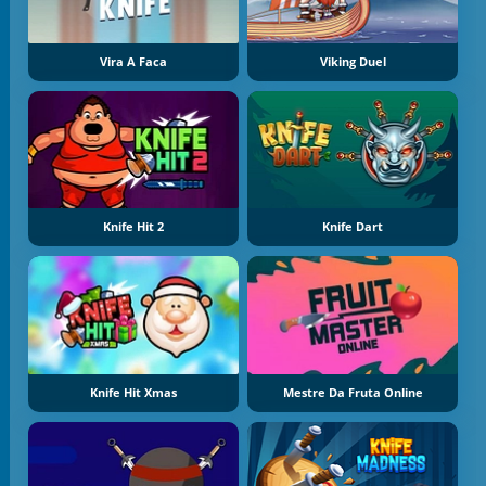
Vira A Faca
Viking Duel
Knife Hit 2
Knife Dart
Knife Hit Xmas
Mestre Da Fruta Online