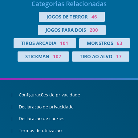
Categorias Relacionadas
JOGOS DE TERROR
46
JOGOS PARA DOIS
200
TIROS ARCADIA
101
MONSTROS
63
STICKMAN
107
TIRO AO ALVO
17
Configurações de privacidade
Declaracao de privacidade
Declaracao de cookies
Termos de utilizacao