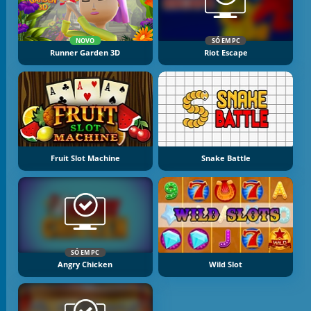
NOVO
SÓ EM PC
Runner Garden 3D
Riot Escape
Fruit Slot Machine
Snake Battle
SÓ EM PC
Angry Chicken
Wild Slot