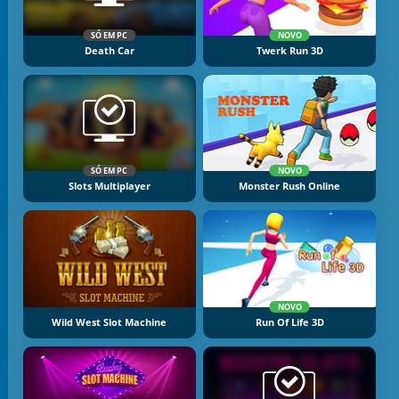
SÓ EM PC
NOVO
Death Car
Twerk Run 3D
SÓ EM PC
NOVO
Slots Multiplayer
Monster Rush Online
NOVO
Wild West Slot Machine
Run Of Life 3D