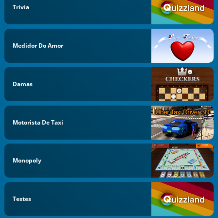
Trivia
Medidor Do Amor
Damas
Motorista De Taxi
Monopoly
Testes