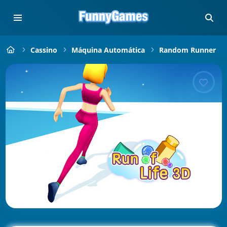
Cassino
Máquina Automática
Random Runner