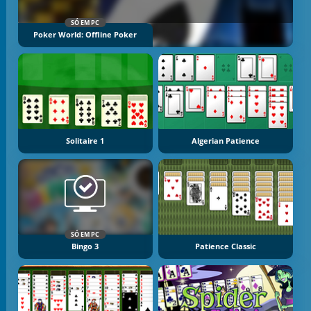
SÓ EM PC
Poker World: Offline Poker
Solitaire 1
Algerian Patience
SÓ EM PC
Bingo 3
Patience Classic