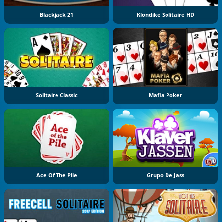
Blackjack 21
Klondike Solitaire HD
Solitaire Classic
Mafia Poker
Ace Of The Pile
Grupo De Jass