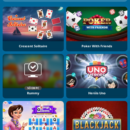
Crescent Solitaire
Poker With Friends
SÓ EM PC
Rummy
Heróis Uno