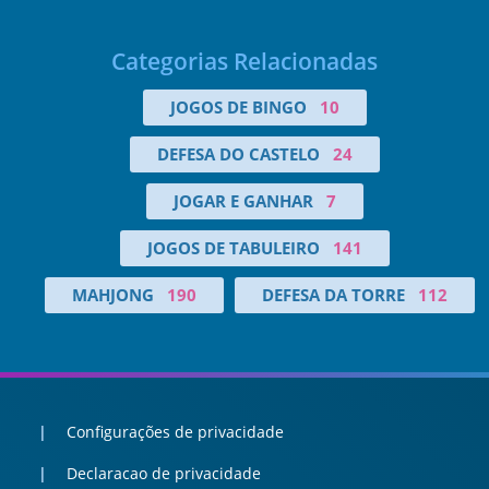
Categorias Relacionadas
JOGOS DE BINGO
10
DEFESA DO CASTELO
24
JOGAR E GANHAR
7
JOGOS DE TABULEIRO
141
MAHJONG
190
DEFESA DA TORRE
112
Configurações de privacidade
Declaracao de privacidade