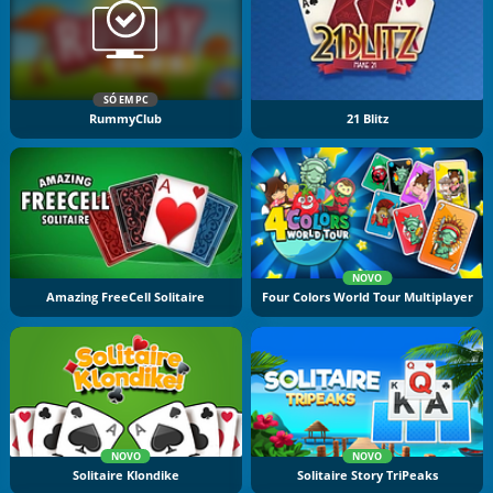
SÓ EM PC
RummyClub
21 Blitz
NOVO
Amazing FreeCell Solitaire
Four Colors World Tour Multiplayer
NOVO
NOVO
Solitaire Klondike
Solitaire Story TriPeaks