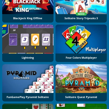
NOVO
Blackjack King Offline
Solitaire Story Tripeaks 3
Lightning
Four Colors Multiplayer
FunGamePlay Pyramid Solitaire
Solitaire Quest Pyramid