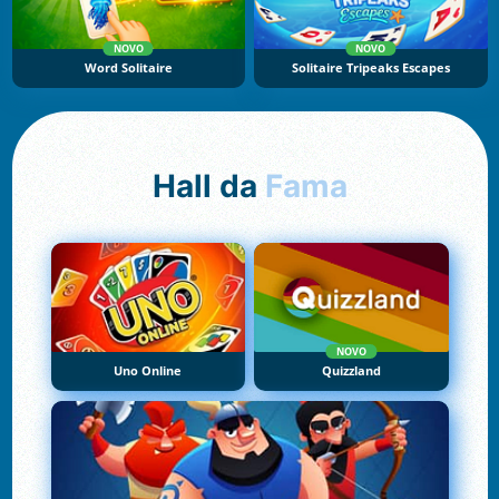
NOVO
NOVO
Word Solitaire
Solitaire Tripeaks Escapes
Hall da
Fama
NOVO
Uno Online
Quizzland