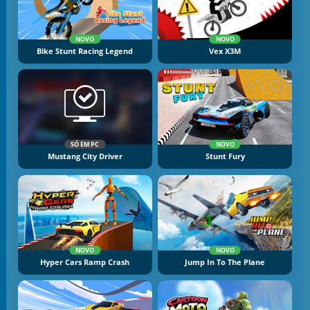
NOVO
NOVO
Bike Stunt Racing Legend
Vex X3M
SÓ EM PC
NOVO
Mustang City Driver
Stunt Fury
NOVO
NOVO
Hyper Cars Ramp Crash
Jump In To The Plane