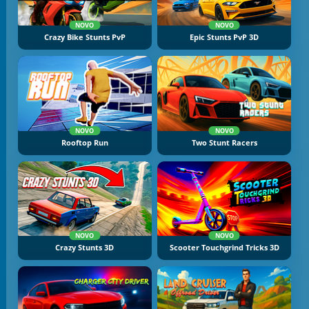
NOVO
NOVO
Crazy Bike Stunts PvP
Epic Stunts PvP 3D
NOVO
NOVO
Rooftop Run
Two Stunt Racers
NOVO
NOVO
Crazy Stunts 3D
Scooter Touchgrind Tricks 3D