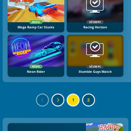
NOVO
SÓ EM PC
Mega Ramp Car Stunts
Racing Horizon
NOVO
SÓ EM PC
Neon Rider
Stumble Guys Match
1
2