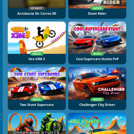
SÓ EM PC
NOVO
Acrobacia De Carros 3D
Stunt Rider
NOVO
NOVO
Vex X3M 3
Cool Supercars Stunts PvP
NOVO
NOVO
Two Stunt Supercars
Challenger City Driver