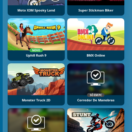
Moto X3M Spooky Land
Super Stickman Biker
NOVO
Uphill Rush 9
BMX Online
SÓ EM PC
Monster Truck 2D
Corredor De Manobras