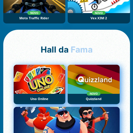
NOVO
NOVO
Moto Traffic Rider
Vex X3M 2
Hall da
Fama
NOVO
Uno Online
Quizzland