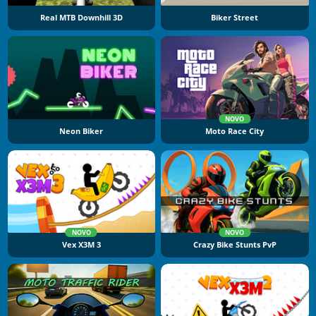
Real MTB Downhill 3D
Biker Street
NOVO
Neon Biker
Moto Race City
NOVO
NOVO
Vex X3M 3
Crazy Bike Stunts PvP