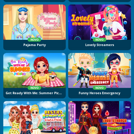
NOVO
NOVO
Pajama Party
Lovely Streamers
NOVO
NOVO
Get Ready With Me: Summer Picnic
Funny Heroes Emergency