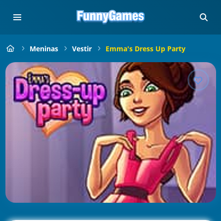
Meninas
Vestir
Emma's Dress Up Party