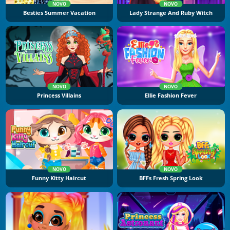
NOVO
NOVO
Besties Summer Vacation
Lady Strange And Ruby Witch
NOVO
NOVO
Princess Villains
Ellie Fashion Fever
NOVO
NOVO
Funny Kitty Haircut
BFFs Fresh Spring Look