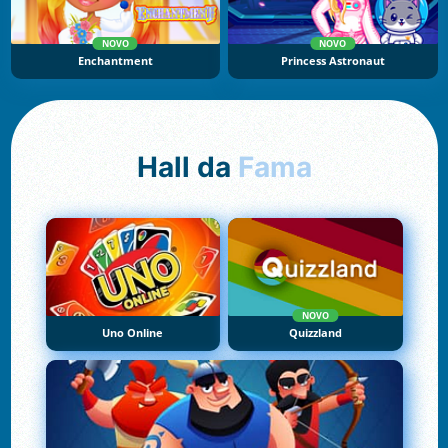
NOVO
NOVO
Enchantment
Princess Astronaut
Hall da
Fama
NOVO
Uno Online
Quizzland