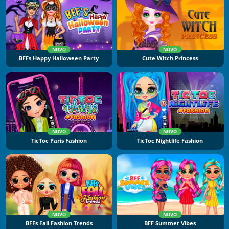
NOVO
NOVO
BFFs Happy Halloween Party
Cute Witch Princess
NOVO
NOVO
TicToc Paris Fashion
TicToc Nightlife Fashion
NOVO
NOVO
BFFs Fall Fashion Trends
BFF Summer Vibes