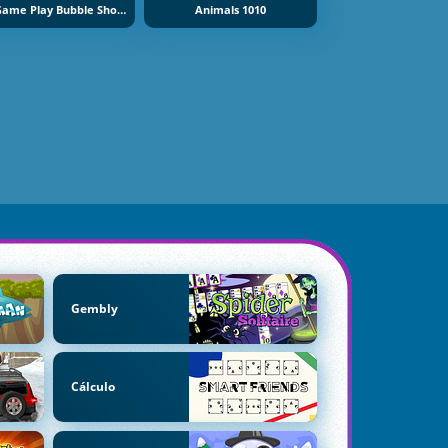
Fun Game Play Bubble Shooter
Animals 1010
Gembly
Cálculo