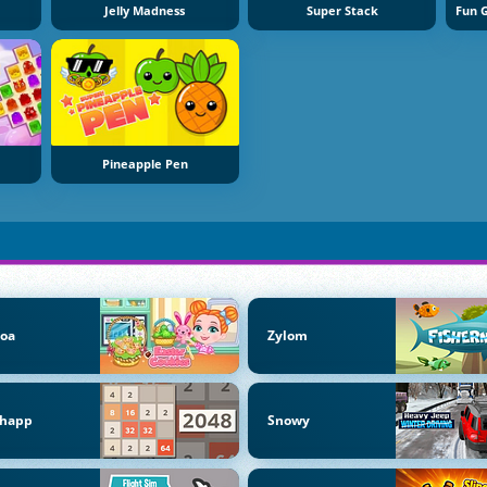
Jelly Madness
Super Stack
Pineapple Pen
coa
Zylom
chapp
Snowy