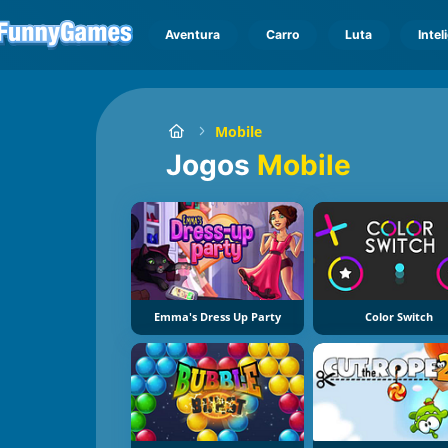
Aventura
Carro
Luta
Intel
Mobile
Jogos
Mobile
Emma's Dress Up Party
Color Switch