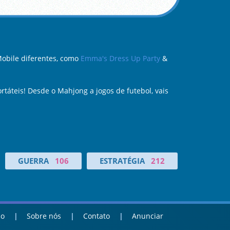
obile diferentes, como
Emma's Dress Up Party
&
ortáteis! Desde o Mahjong a jogos de futebol, vais
GUERRA
106
ESTRATÉGIA
212
ao
Sobre nós
Contato
Anunciar