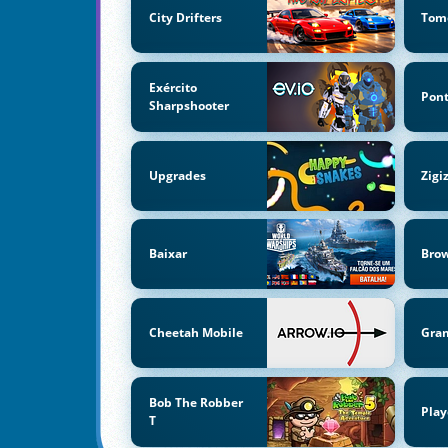
City Drifters
Tom
Exército
Pon
Sharpshooter
Upgrades
Zigi
Baixar
Bro
Cheetah Mobile
Gra
Bob The Robber
Play
T