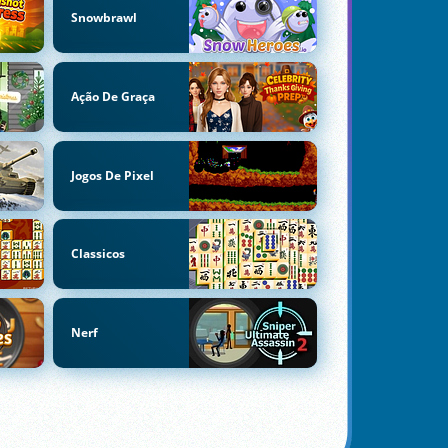
Snowbrawl
Ação De Graça
Jogos De Pixel
Classicos
Nerf