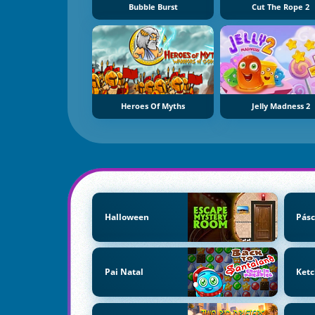
Bubble Burst
Cut The Rope 2
Heroes Of Myths
Jelly Madness 2
Halloween
Pás
Pai Natal
Ket