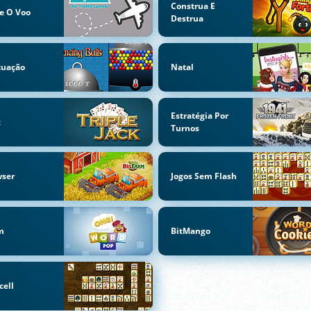
Construa E
e O Voo
Destrua
tuação
Natal
Estratégia Por
z
Turnos
wser
Jogos Sem Flash
m
BitMango
cell