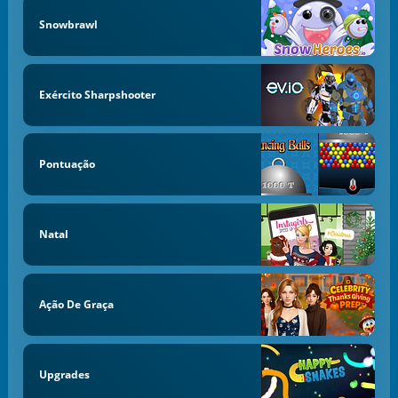
Snowbrawl
Exército Sharpshooter
Pontuação
Natal
Ação De Graça
Upgrades