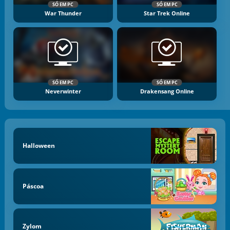
SÓ EM PC
SÓ EM PC
War Thunder
Star Trek Online
SÓ EM PC
SÓ EM PC
Neverwinter
Drakensang Online
Halloween
Páscoa
Zylom