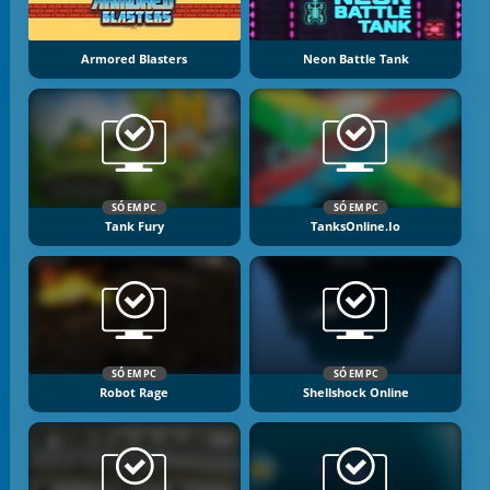
Armored Blasters
Neon Battle Tank
SÓ EM PC
SÓ EM PC
Tank Fury
TanksOnline.io
SÓ EM PC
SÓ EM PC
Robot Rage
Shellshock Online