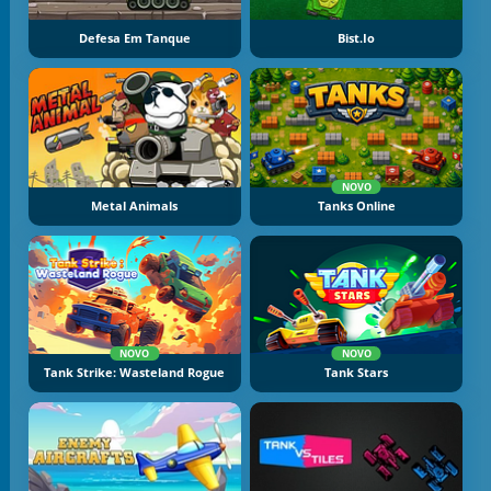
Defesa Em Tanque
Bist.io
NOVO
Metal Animals
Tanks Online
NOVO
NOVO
Tank Strike: Wasteland Rogue
Tank Stars