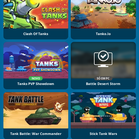
Clash Of Tanks
Tanko.io
NOVO
SÓ EM PC
Tanks PVP Showdown
Battle Desert Storm
Tank Battle: War Commander
Stick Tank Wars