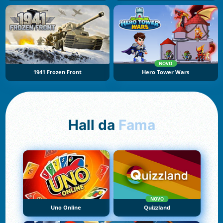
NOVO
1941 Frozen Front
Hero Tower Wars
Hall da
Fama
NOVO
Uno Online
Quizzland