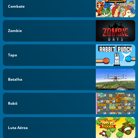
Combate
Zombie
Tapa
Batalha
Robô
Luta Aérea