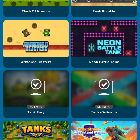
Clash Of Armour
Tank Rumble
Armored Blasters
Neon Battle Tank
SÓ EM PC
SÓ EM PC
Tank Fury
TanksOnline.io