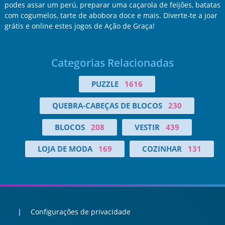
podes assar um perú, preparar uma caçarola de feijões, batatas
com cogumelos, tarte de abobora doce e mais. Diverte-te a joar
grátis e online estes jogos de Ação de Graça!
Categorias Relacionadas
PUZZLE
1616
QUEBRA-CABEÇAS DE BLOCOS
230
BLOCOS
208
VESTIR
439
LOJA DE MODA
169
COZINHAR
131
Configurações de privacidade