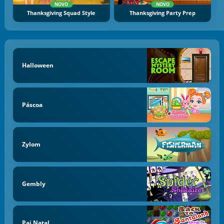
NOVO
NOVO
Thanksgiving Squad Style
Thanksgiving Party Prep
Halloween
Páscoa
Zylom
Gembly
Pai Natal