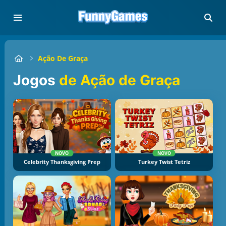
Ação De Graça
Jogos
de Ação de Graça
NOVO
NOVO
Celebrity Thanksgiving Prep
Turkey Twist Tetriz