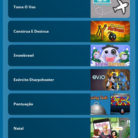
Tome O Voo
Construa E Destrua
Snowbrawl
Exército Sharpshooter
Pontuação
Natal